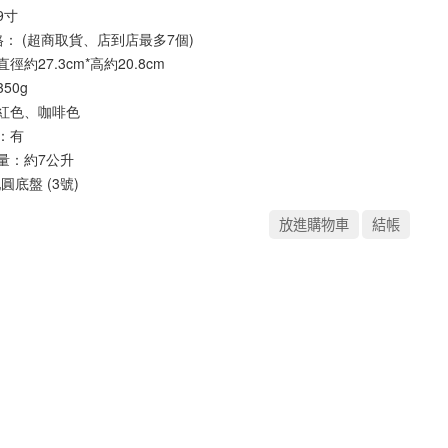
9寸
格： (超商取貨、店到店最多7個)
徑約27.3cm*高約20.8cm
50g
紅色、咖啡色
：有 
量：約7公升
圓底盤 (3號)