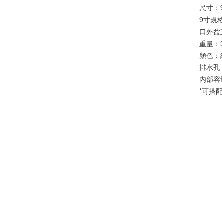
尺寸：
9寸規
口外盆直
重量：3
顏色：
排水孔
內部容
*可搭配