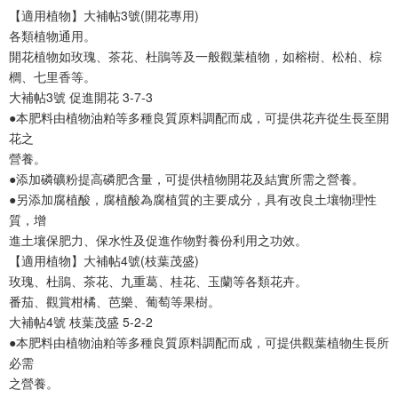
【適用植物】大補帖3號(開花專用)
各類植物通用。
開花植物如玫瑰、茶花、杜鵑等及一般觀葉植物，如榕樹、松柏、棕
櫚、七里香等。
大補帖3號 促進開花 3-7-3
●本肥料由植物油粕等多種良質原料調配而成，可提供花卉從生長至開
花之
營養。
●添加磷礦粉提高磷肥含量，可提供植物開花及結實所需之營養。
●另添加腐植酸，腐植酸為腐植質的主要成分，具有改良土壤物理性
質，增
進土壤保肥力、保水性及促進作物對養份利用之功效。
【適用植物】大補帖4號(枝葉茂盛)
玫瑰、杜鵑、茶花、九重葛、桂花、玉蘭等各類花卉。
番茄、觀賞柑橘、芭樂、葡萄等果樹。
大補帖4號 枝葉茂盛 5-2-2
●本肥料由植物油粕等多種良質原料調配而成，可提供觀葉植物生長所
必需
之營養。