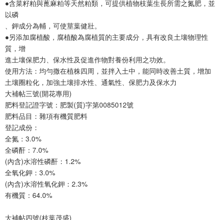
●含菜籽粕與蓖麻粕等天然粕類，可提供植物枝葉生長所需之氮肥，並
以磷
、鉀成分為輔，可使莖葉健壯。
●另添加腐植酸，腐植酸為腐植質的主要成分，具有改良土壤物理性
質，增
進土壤保肥力、保水性及促進作物對養份利用之功效。
使用方法：均勻撒在植株四周，並拌入土中，能同時改善土質，增加
土壤圈粒化，加強土壤排水性、通氣性、保肥力及保水力
大補帖三號(開花專用)
肥料登記證字號：肥製(質)字第0085012號
肥料品目：雜項有機質肥料
登記成份：
全氮：3.0%
全磷酐：7.0%
(內含)水溶性磷酐：1.2%
全氧化鉀：3.0%
(內含)水溶性氧化鉀：2.3%
有機質：64.0%
大補帖四號(枝葉茂盛)