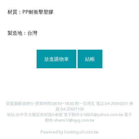
材質：PP耐衝擊塑膠
製造地：台灣
放進購物車
結帳
荃盈園藝資材行 營業時間:08:30~18:00 周一至周五 電話:04-25650331 傳
真:04-25607109
地址:台中市大雅區前村路345號 電子郵件:k16825@yahoo.com.tw 電子
郵件:
shami10
@qyg.com.tw
Powered by hosting.url.com.tw