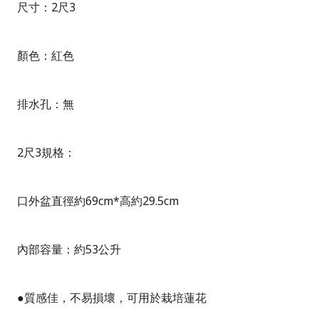
尺寸：2尺3
顏色：紅色
排水孔：無
2尺3規格：
口外盆直徑約69cm*高約29.5cm
內部容量：約53公升
●質感佳，不易損壞，可用於栽培蓮花