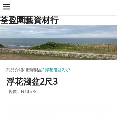
荃盈園藝資材行
商品介紹
塑膠製品
浮花淺盆2尺3
浮花淺盆2尺3
售價：NT$578