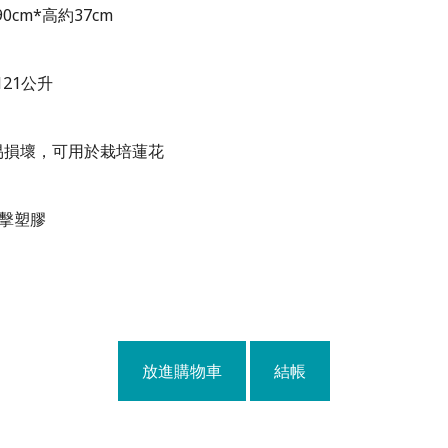
cm*高約37cm
21公升
易損壞，可用於栽培蓮花
衝擊塑膠
放進購物車
結帳