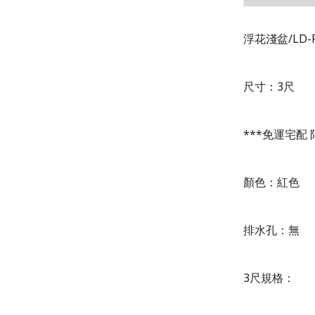
浮花淺盆/LD-F
尺寸：3尺
***免運宅配
顏色：紅色
排水孔：無
3尺規格：