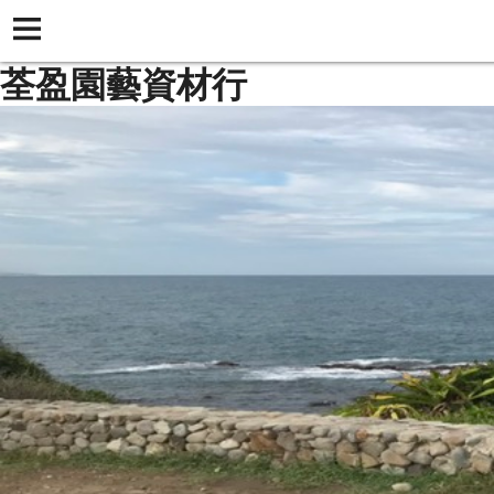
荃盈園藝資材行