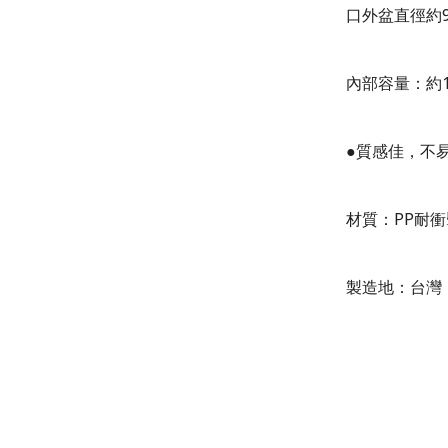
口外盆直徑約90
內部容量：約1
●質感佳，不
材質：PP耐
製造地：台灣