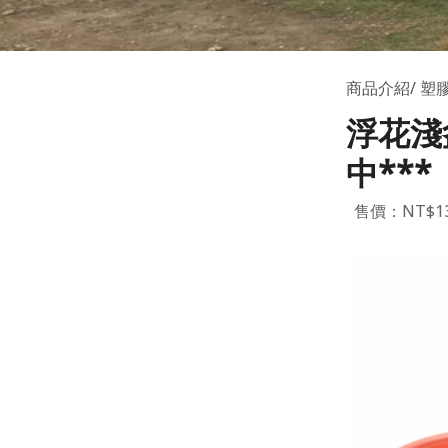
商品介紹
塑
浮花淺
中***
售價：NT$13