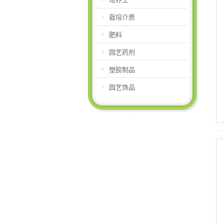
栽培介质
肥料
园艺药剂
塑胶制品
园艺饰品