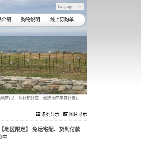
Language
品介绍
购物说明
线上订购单
件材积计算，偏远地区需另计费)。
|
条列显示
图片显示
6包【地区限定】 免运宅配、货到付款
台中